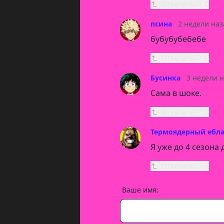
Ответить
0
псина
2 недели наз
бубубубебебе
Ответить
0
Бусинка
3 недели 
Сама в шоке.
Ответить
0
Термоядерный ебл
Я уже до 4 сезона
Ответить
5
Ваше имя: