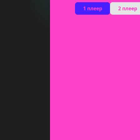
1 плеер
2 плеер