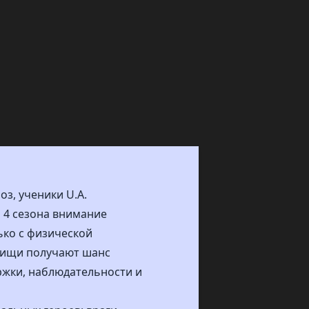
з, ученики U.A.
 4 сезона внимание
ько с физической
арищи получают шанс
ержки, наблюдательности и