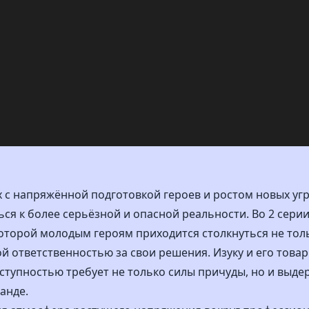
 с напряжённой подготовкой героев и ростом новых угро
я к более серьёзной и опасной реальности. Во 2 серии
которой молодым героям приходится столкнуться не тол
ой ответственностью за свои решения. Изуку и его тов
еступностью требует не только силы причуды, но и выд
анде.