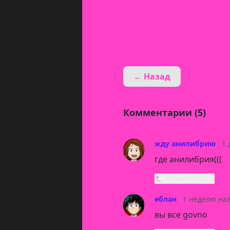
← Назад
Комментарии (5)
жду анилибрию
1 
где анилибрия(((
Ответить
0
еблан
1 неделю на
вы все govno