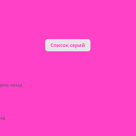
Список серий
день назад
зад