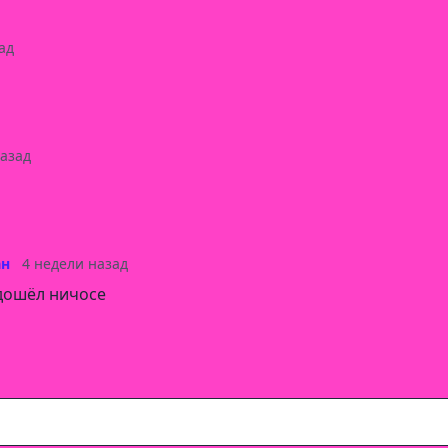
ад
назад
ан
4 недели назад
 дошëл ничосе