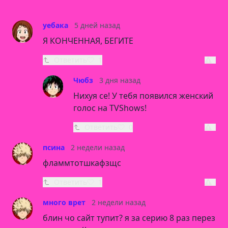
уебака
5 дней назад
Я КОНЧЕННАЯ, БЕГИТЕ
Ответить
1
Чюбз
3 дня назад
Нихyя се! У тебя появился женский
голос на TVShows!
Ответить
0
псина
2 недели назад
фламмтотшкафзщс
Ответить
1
много врет
2 недели назад
блин чо сайт тупит? я за серию 8 раз перез