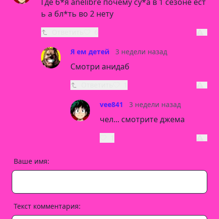
Где б*я anelibre почему су*а в 1 сезоне ест
ь а бл*ть во 2 нету
Ответить
6
Я ем детей
3 недели назад
Смотри анидаб
Ответить
1
vee841
3 недели назад
чел... смотрите джема
1
Ваше имя:
Текст комментария: