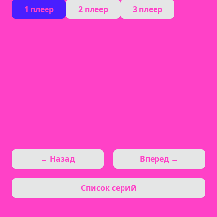
1 плеер
2 плеер
3 плеер
← Назад
Вперед →
Список серий