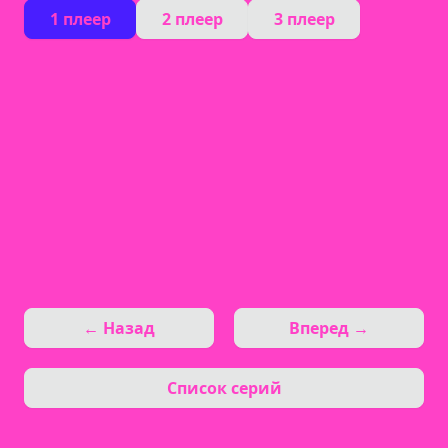
1 плеер
2 плеер
3 плеер
← Назад
Вперед →
Список серий