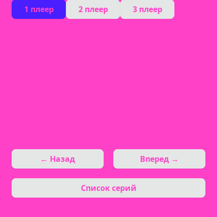
1 плеер
2 плеер
3 плеер
← Назад
Вперед →
Список серий