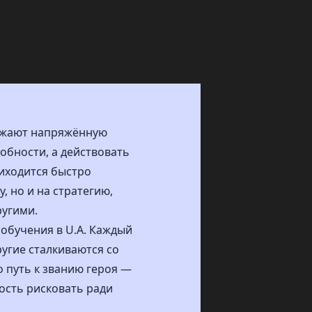
олжают напряжённую
обности, а действовать
риходится быстро
, но и на стратегию,
ругими.
 обучения в U.A. Каждый
угие сталкиваются со
о путь к званию героя —
ность рисковать ради