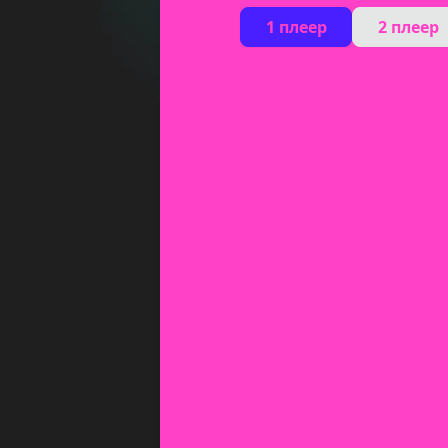
1 плеер
2 плеер