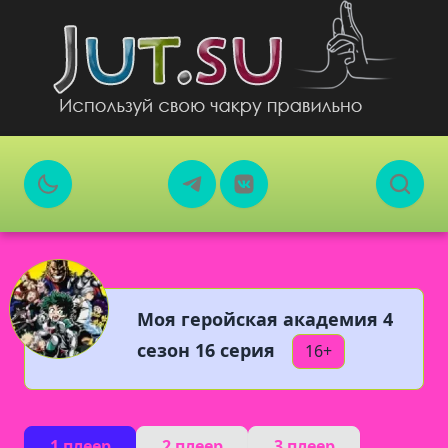
Моя геройская академия 4
сезон 16 серия
16+
1 плеер
2 плеер
3 плеер