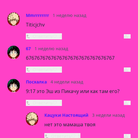
Mmrrrrrrrr
1 неделю назад
Titicjchv
Ответить
2
67
1 неделю назад
67676767676767676767676767676767
Ответить
1
Посхалка
4 недели назад
9:17 это Эш из Пикачу или как там его?
Ответить
1
Кацуки Настоящий
3 недели назад
нет это мамаша твоя
Ответить
5