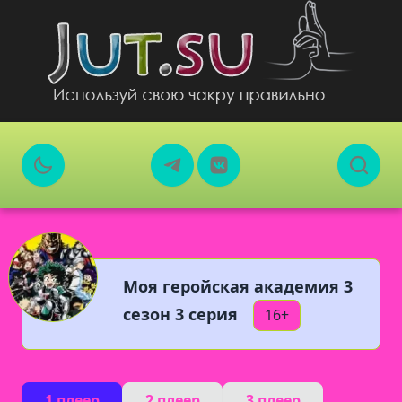
Моя геройская академия 3
сезон 3 серия
16+
1 плеер
2 плеер
3 плеер