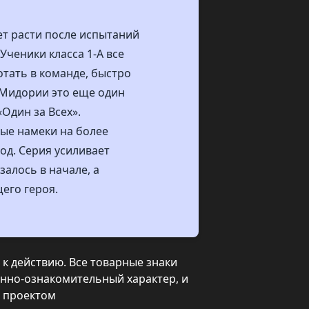
ет расти после испытаний
Ученики класса 1-А все
отать в команде, быстро
 Мидории это еще один
Один за Всех».
ые намеки на более
род. Серия усиливает
алось в начале, а
его героя.
к действию. Все товарные знаки
нно-ознакомительный характер, и
с проектом