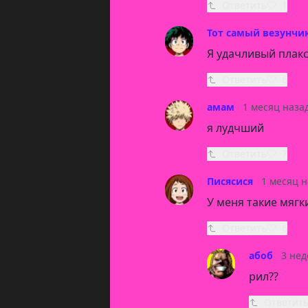
Ответить
1
Тот самый везунчи
Я удачливый плакс
Ответить
6
амам
1 месяц наза
я лудчший
Ответить
7
Писясися
1 месяц н
У меня такие мягк
Ответить
6
абоб
3 нед
рил??
Ответит