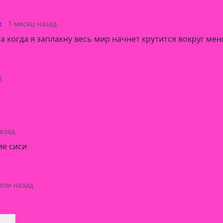
к
1 месяц назад
а когда я заплакну весь мир начнет крутится вокруг мен
д
азад
ие сиси
ели назад
ь
0