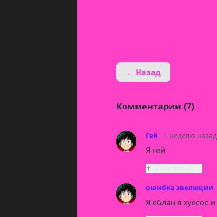
← Назад
Комментарии (7)
Гей
1 неделю назад
Я гей
Ответить
1
ошибка эволюции
Я еблан я хуeсос и