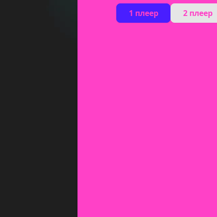
1 плеер
2 плеер