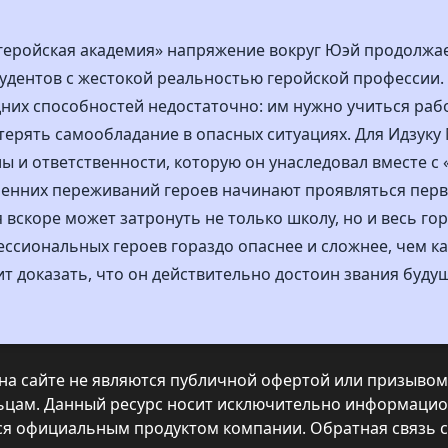
 геройская академия» напряжение вокруг Юэй продолжа
удентов с жестокой реальностью геройской профессии. 
них способностей недостаточно: им нужно учиться раб
терять самообладание в опасных ситуациях. Для Идзуку
ы и ответственности, которую он унаследовал вместе с «
ренних переживаний героев начинают проявляться перв
 вскоре может затронуть не только школу, но и весь го
сиональных героев гораздо опаснее и сложнее, чем каз
т доказать, что он действительно достоин звания будущ
а сайте не являются публичной офертой или призывом 
ьцам. Данный ресурс носит исключительно информацио
тся официальным продуктом компании.
Обратная связь 